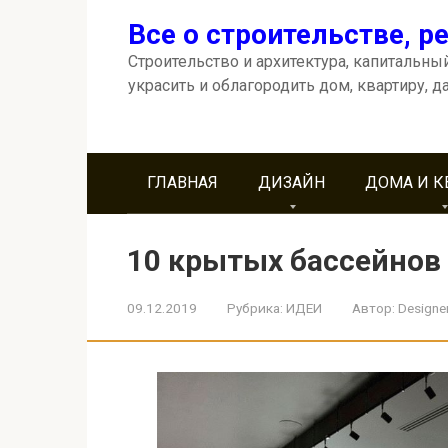
Перейти
Все о строительстве, р
к
контенту
Строительство и архитектура, капитальный
украсить и облагородить дом, квартиру, д
ГЛАВНАЯ
ДИЗАЙН
ДОМА И 
10 крытых бассейнов
09.12.2019
Рубрика:
ИДЕИ
Автор:
Designe