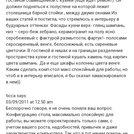
гостиной совмещенной с кухней (еще идет ремонт). Он
должен подняться к полустене на которой лежит
столешница барной стойки , между двумя окнами.Из
ваших статей я постигла, что стремлюсь к интерьеру в
будуарных оттенках: Фасады кухни верх- глянц.шампань,
низ – серо-беж.зебрано, керамогранит на полу ясно
серобежевый с фактурой размытости, фартук!- полосами:
серосиреневый, венге, белоснежный, есть сиреневые
цветочки. В гостиной в нишах и на границах разделения
пространства кухни и гостиной кушать камень под кирпич
цвета шампань. Да и еще шкафы колонны цвета венге.
Каким сделать комп.стол макс.спокойный для работы, но
чтоб и в интерьер вписался, я бы сказал замаскировался
в нем))
ticca says:
03/09/2011 at 12:50 am
Беспорочно говоря, я не очень поняла ваш вопрос.
Конфигурацию стола, максимально спокойную для
работы, вы можете спроектировать только сами, с
учетом вашего роста, надобностей, привычек и даже
характеристик компьютера. Так что я тут ничем помочь не