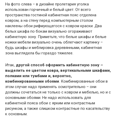
На фото слева – в дизайне пролетария уголка
использован горчичный и белый цвет. От всего
пространства гостиной кабинетная пояс отделена
ковром, а на стену перед компьютерным столом
наклеены обои рифмующегося с ковром краски. Два
белых шкафа по бокам визуально огораживают
кабинетную зону. Приметьте, что белые шкафы и белые
ножки мебели визуально очень облегчают картинку –
будь шкафы и меблировка деревянными, кабинетная
зона выглядела бы гораздо тяжелее.
Итак,
другой способ оформить кабинетную зону –
выделить ее цветом ковра, вертикальными шкафами,
полками или тумбами и, вероятно,
комбинированными обоями
. Комбинированные обои в
этом случае надо применять осмотрительно – они
должны сочетаться не только с ковром и мебелью, но и с
основными обоями. Не надо использовать для
кабинетной пояса обои с ярким или контрастным
рисунком, а также слишком контрастные по касательству
к основным.