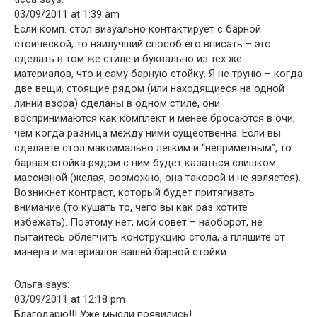
03/09/2011 at 1:39 am
Если комп. стол визуально контактирует с барной
стоической, то наилучший способ его вписать – это
сделать в том же стиле и буквально из тех же
материалов, что и саму барную стойку. Я не труню – когда
две вещи, стоящие рядом (или находящиеся на одной
линии взора) сделаны в одном стиле, они
воспринимаются как комплект и менее бросаются в очи,
чем когда разница между ними существенна. Если вы
сделаете стол максимально легким и “неприметным”, то
барная стойка рядом с ним будет казаться слишком
массивной (желая, возможно, она таковой и не является).
Возникнет контраст, который будет притягивать
внимание (то кушать то, чего вы как раз хотите
избежать). Поэтому нет, мой совет – наоборот, не
пытайтесь облегчить конструкцию стола, а пляшите от
манера и материалов вашей барной стойки.
Ольга says:
03/09/2011 at 12:18 pm
Благодарю!!! Уже мысли появились!