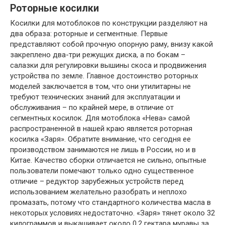
Роторные косилки
Косилки для мотоблоков по конструкции разделяют на
два образа: роторные и сегментные. Первые
представляют собой прочную опорную раму, внизу какой
закреплено два-три режущих диска, а по бокам –
салазки для регулировки вышины скоса и продвижения
устройства по земле. Главное достоинство роторных
моделей заключается в том, что они утилитарны не
требуют технических знаний для эксплуатации и
обслуживания – по крайней мере, в отличие от
сегментных косилок. Для мотоблока «Нева» самой
распространенной в нашей краю является роторная
косилка «Заря». Обратите внимание, что сегодня ее
производством занимаются не лишь в России, но и в
Китае. Качество сборки отличается не сильно, опытные
пользователи помечают только одно существенное
отличие – редуктор зарубежных устройств перед
использованием желательно разобрать и неплохо
промазать, потому что стандартного количества масла в
некоторых условиях недостаточно. «Заря» тянет около 32
килограммов и выкашивает около 0,2 гектара муравы за