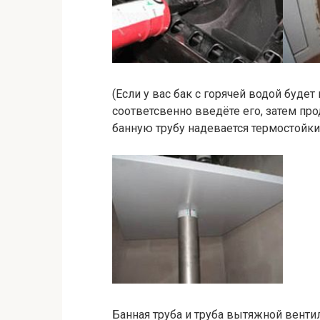
(Если у вас бак с горячей водой буде
соответсвенно введёте его, затем пр
банную трубу надевается термостойк
Банная труба и труба вытяжной вентил