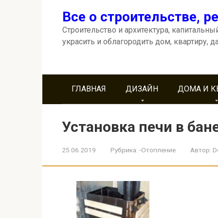
Перейти
Все о строительстве, р
к
контенту
Строительство и архитектура, капитальный
украсить и облагородить дом, квартиру, д
ГЛАВНАЯ
ДИЗАЙН
ДОМА И 
Установка печи в бан
25.06.2019
Рубрика:
-Отопление
Автор:
D