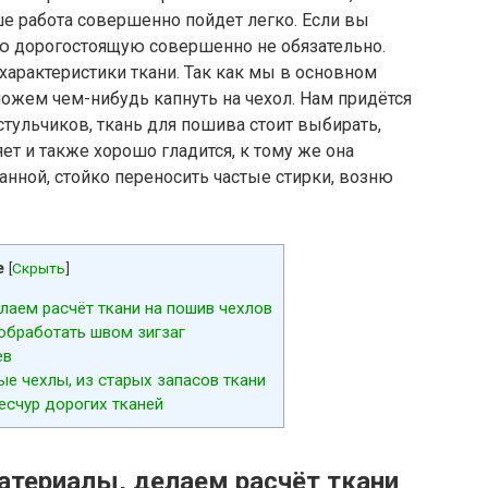
е работа совершенно пойдет легко. Если вы
ую дорогостоящую совершенно не обязательно.
арактеристики ткани. Так как мы в основном
можем чем-нибудь капнуть на чехол. Нам придётся
стульчиков, ткань для пошива стоит выбирать,
яет и также хорошо гладится, к тому же она
нной, стойко переносить частые стирки, возню
е
[
Скрыть
]
лаем расчёт ткани на пошив чехлов
обработать швом зигзаг
ев
е чехлы, из старых запасов ткани
есчур дорогих тканей
атериалы, делаем расчёт ткани