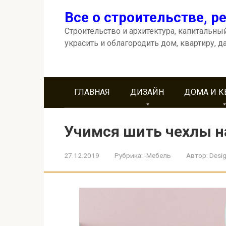
Перейти
Все о строительстве, р
к
контенту
Строительство и архитектура, капитальный
украсить и облагородить дом, квартиру, д
ГЛАВНАЯ
ДИЗАЙН
ДОМА И 
Учимся шить чехлы н
27.12.2019
Рубрика:
-Мебель
Автор:
Desi